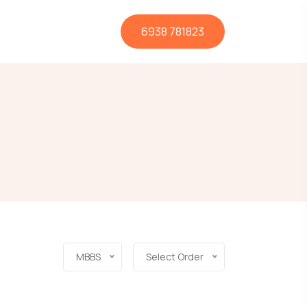
6938 781823
MBBS
Select Order