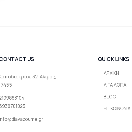
CONTACT US
QUICK LINKS
ΑΡΧΙΚΗ
Καποδιστρίου 32, Άλιμος,
17455
ΛΙΓΑ ΛΟΓΙΑ
BLOG
2109883104
6938781823
ΕΠΙΚΟΙΝΩΝΙΑ
info@diavazoume.gr