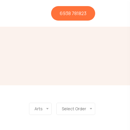
6938 781823
Arts
Select Order