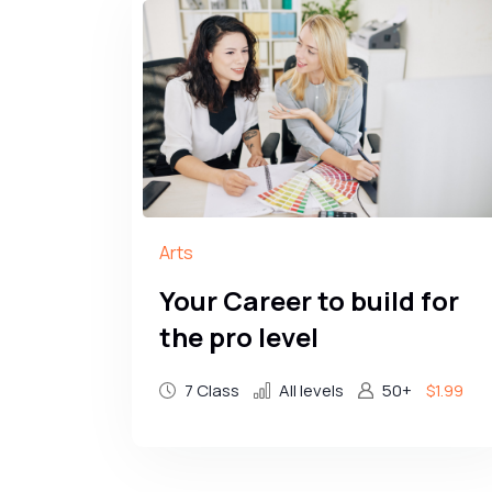
Arts
Your Career to build for
the pro level
7 Class
All levels
50+
$1.99