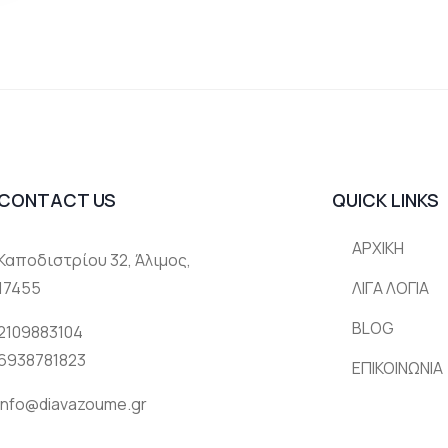
CONTACT US
QUICK LINKS
ΑΡΧΙΚΗ
Καποδιστρίου 32, Άλιμος,
17455
ΛΙΓΑ ΛΟΓΙΑ
BLOG
2109883104
6938781823
ΕΠΙΚΟΙΝΩΝΙΑ
info@diavazoume.gr